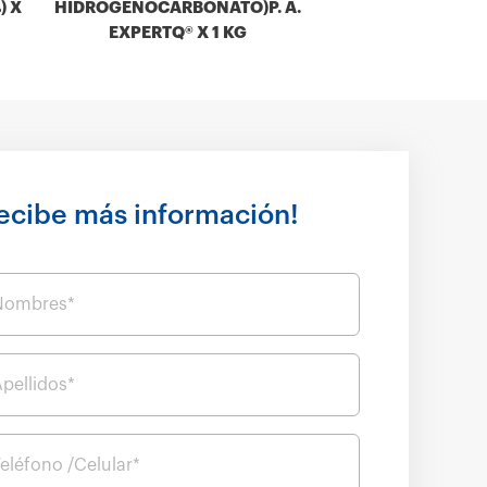
) X
HIDROGENOCARBONATO)P. A.
EXPERTQ® X 1 KG
ecibe más información!
Nombres*
pellidos*
eléfono /Celular*