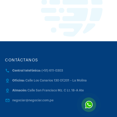
CONTÁCTANOS
Central telefónica:
(+51) 611-0303
Oficina:
Calle Los Canarios 130 Of.201 – La Molina
Almacén:
Calle San Francisco Mz. C Lt. 18-A Ate
negociar@negociar.com.pe